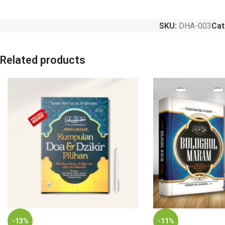
SKU:
DHA-003
Cat
Related products
-13%
-11%