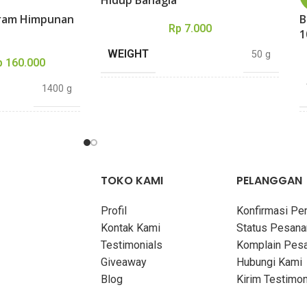
Hidup Bahagia
aram Himpunan
B
Rp
7.000
1
WEIGHT
50 g
p
160.000
1400 g
DIMENSIONS
12,5 × 8,5 cm
24 × 16 cm
TEBAL
58 halaman
852 halaman
TOKO KAMI
PELANGGAN
PENULIS
Abdurrahman as Sa’di
Profil
Konfirmasi P
Hajar al Asqolani
Kontak Kami
Status Pesana
PENERBIT
Darul Haq
Testimonials
Komplain Pes
Giveaway
Hubungi Kami
Darul Haq
COVER
Soft Cover
Blog
Kirim Testimon