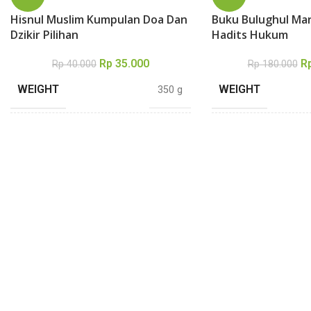
Hisnul Muslim Kumpulan Doa Dan
Buku Bulughul M
Dzikir Pilihan
Hadits Hukum
Rp
35.000
R
Rp
40.000
Rp
180.000
WEIGHT
WEIGHT
350 g
DIMENSIONS
DIMENSIONS
20,5 × 14 cm
TEBAL
TEBAL
209 halaman
PENULIS
PENULIS
Sa’id bin Ali al Qahthani
Ibnu 
PENERBIT
PENERBIT
Darul Haq