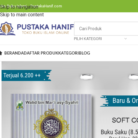
oko Buku Islami - PustakaHanif.com
Skip to navigation
Skip to main content
PILIH KATEGORI
BERANDA
DAFTAR PRODUK
KATEGORI
BLOG