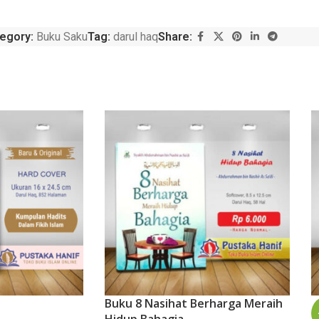
egory:
Buku Saku
Tag:
darul haq
Share:
Buku 8 Nasihat Berharga Meraih