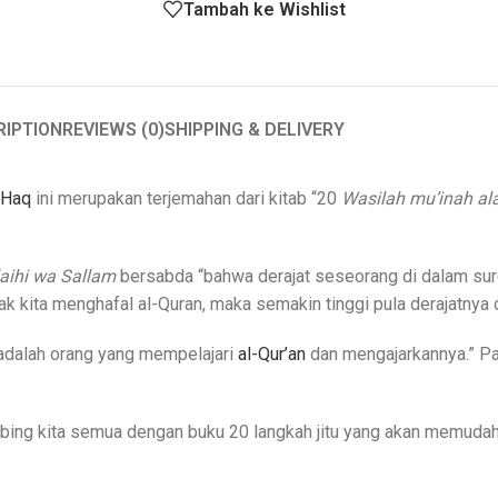
Tambah ke Wishlist
RIPTION
REVIEWS (0)
SHIPPING & DELIVERY
 Haq
ini merupakan terjemahan dari kitab “20
Wasilah mu’inah ala
laihi wa Sallam
bersabda “bahwa derajat seseorang di dalam surg
 kita menghafal al-Quran, maka semakin tinggi pula derajatnya d
n adalah orang yang mempelajari
al-Qur’an
dan mengajarkannya.” Pa
bing kita semua dengan buku 20 langkah jitu yang akan memudahk