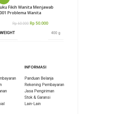
Kedua Orang Tua
uku Fikih Wanita Menjawab
Rp
7.000
001 Problema Wanita
WEIGHT
Rp
50.000
Rp
60.000
WEIGHT
400 g
DIMENSIONS
DIMENSIONS
21 × 14,5 cm
TEBAL
TEBAL
322 halaman
INFORMASI
PENULIS
Abdu
embayaran
Panduan Belanja
PENULIS
Khalid al Husainan
n
Rekening Pembayaran
anan
Jasa Pengiriman
PENERBIT
Stok & Garansi
PENERBIT
Darul Haq
ial
Lain-Lain
COVER