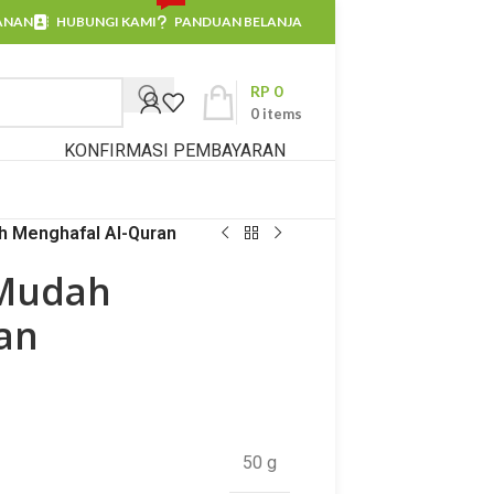
ANAN
HUBUNGI KAMI
PANDUAN BELANJA
RP
0
0
items
KONFIRMASI PEMBAYARAN
h Menghafal Al-Quran
 Mudah
an
50 g