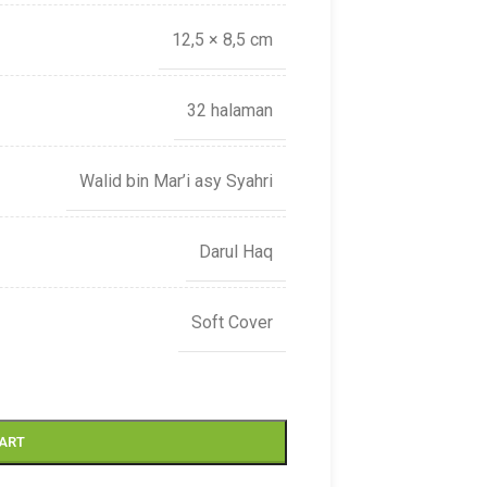
12,5 × 8,5 cm
32 halaman
Walid bin Mar’i asy Syahri
Darul Haq
Soft Cover
CART