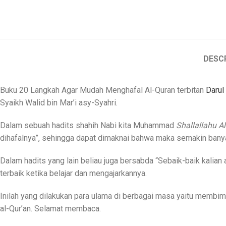
DESC
Buku 20 Langkah Agar Mudah Menghafal Al-Quran terbitan
Darul
Syaikh Walid bin Mar’i asy-Syahri.
Dalam sebuah hadits shahih Nabi kita Muhammad
Shallallahu A
dihafalnya”, sehingga dapat dimaknai bahwa maka semakin banyak
Dalam hadits yang lain beliau juga bersabda “Sebaik-baik kalia
terbaik ketika belajar dan mengajarkannya.
Inilah yang dilakukan para ulama di berbagai masa yaitu membim
al-Qur’an. Selamat membaca.