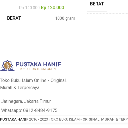
BERAT
Rp
120.000
Rp
140.000
BERAT
1000 gram
DIMENSI
DIMENSI
15 × 23 cm
TEBAL
TEBAL
648 halaman
PENULIS
Abdur
PENULIS
Ibnul Jauzi
Toko Buku Islam Online - Original,
PENERBIT
Pu
Murah & Terpercaya.
PENERBIT
Pustaka Imam Syafii
Jatinegara, Jakarta Timur
COVER
Whatsapp: 0812-8484-9175
COVER
Hard Cover
PUSTAKA HANIF
2016 - 2023 TOKO BUKU ISLAM -
ORIGINAL, MURAH & TER