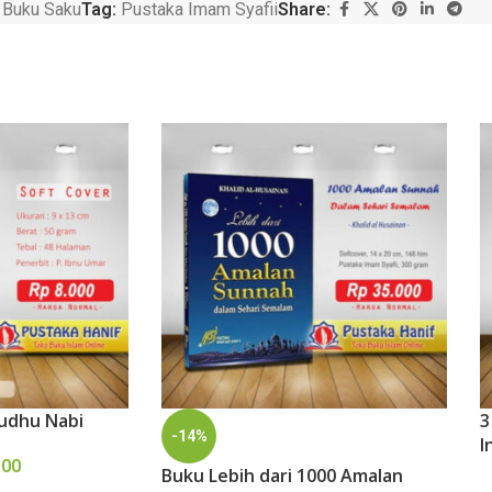
Buku Saku
Tag:
Pustaka Imam Syafii
Share:
Wudhu Nabi
3
-14%
I
500
Buku Lebih dari 1000 Amalan