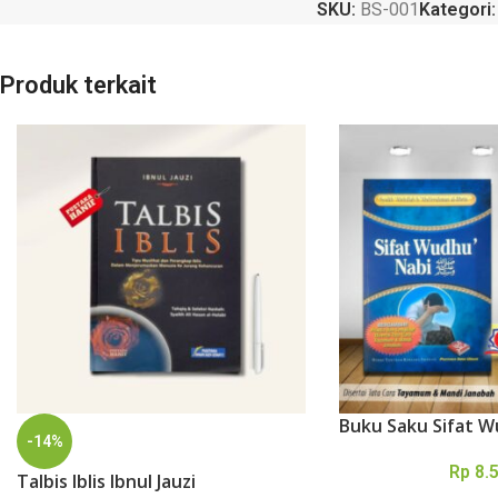
SKU:
BS-001
Kategori:
Produk terkait
Buku Saku Sifat 
-14%
Rp
8.
Talbis Iblis Ibnul Jauzi