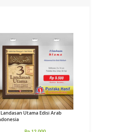
 Landasan Utama Edisi Arab
-16%
ndonesia
Tajwid Lengkap Asy Sy
Rp
12.000