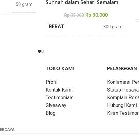
Sunnah dalam Sehari Semalam
50 gram
Rp
30.000
Rp
35.000
13 × 9 cm
BERAT
300 gram
48 halaman
DIMENSI
20,5 × 14 cm
Abdullah bin
TEBAL
148 halaman
TOKO KAMI
PELANGGAN
rahman Al Jibrin
Profil
Konfirmasi P
PENULIS
Khalid al Husainan
Kontak Kami
Status Pesana
staka Ibnu Umar
Testimonials
Komplain Pes
Giveaway
Hubungi Kami
PENERBIT
Pustaka Imam Syafii
Soft Cover
Blog
Kirim Testimon
COVER
Soft Cover
PERCAYA