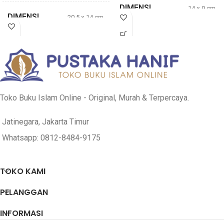
DIMENSI
14 × 9 cm
DIMENSI
20,5 × 14 cm
TEBAL
64 halaman
TEBAL
209 halaman
Muhammad
PENULIS
Sa’id bin Ali al
Shalih al Munajid
PENULIS
Qahthani
Toko Buku Islam Online - Original, Murah & Terpercaya.
Pustaka Ibnu
PENERBIT
PENERBIT
Umar
Jatinegara, Jakarta Timur
Darul Haq
Whatsapp: 0812-8484-9175
COVER
Soft Cover
COVER
Soft Cover
TOKO KAMI
PELANGGAN
INFORMASI