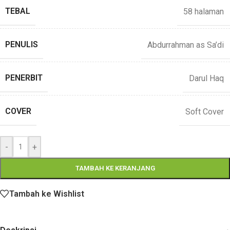
TEBAL
58 halaman
PENULIS
Abdurrahman as Sa’di
PENERBIT
Darul Haq
COVER
Soft Cover
-
+
TAMBAH KE KERANJANG
Tambah ke Wishlist