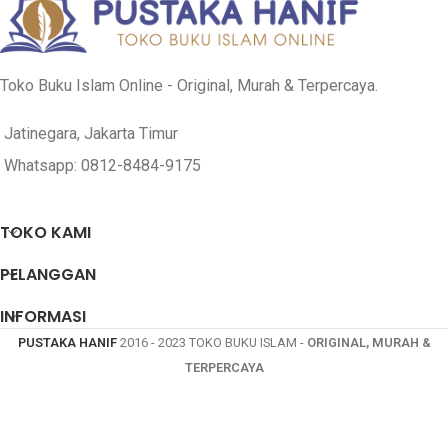
Muhammad
PENULIS
Abdullah Ad-
Sa’id bin Ali al
PENULIS
Duwaisy
Qahthani
Toko Buku Islam Online - Original, Murah & Terpercaya.
PENERBIT
PQS Publishing
PENERBIT
Jatinegara, Jakarta Timur
Darul Haq
Whatsapp: 0812-8484-9175
COVER
Soft Cover
COVER
Soft Cover
TOKO KAMI
PELANGGAN
INFORMASI
PUSTAKA HANIF
2016 - 2023 TOKO BUKU ISLAM -
ORIGINAL, MURAH &
TERPERCAYA