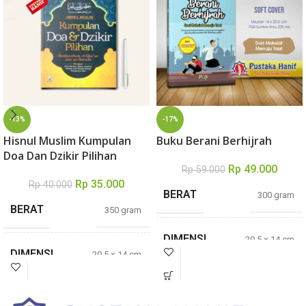
-13%
-17%
Hisnul Muslim Kumpulan
Buku Berani Berhijrah
Doa Dan Dzikir Pilihan
Rp
49.000
Rp
59.000
Rp
35.000
Rp
40.000
BERAT
300 gram
BERAT
350 gram
DIMENSI
20,5 × 14 cm
DIMENSI
20,5 × 14 cm
TEBAL
208 Halaman
TEBAL
209 halaman