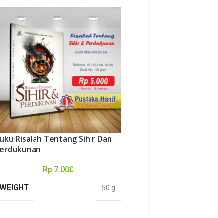
uku Risalah Tentang Sihir Dan
-13%
erdukunan
Buku Riyadhus Shalihi
Rp
7.000
Syaikh Albani
WEIGHT
50 g
Rp
16
Rp
190.000
WEIGHT