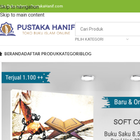
oko Buku Islami - PustakaHanif.com
Skip to navigation
Skip to main content
PILIH KATEGORI
BERANDA
DAFTAR PRODUK
KATEGORI
BLOG