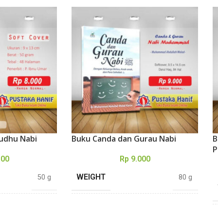
Wudhu Nabi
Buku Canda dan Gurau Nabi
B
P
500
Rp
9.000
WEIGHT
50 g
80 g
DIMENSIONS
13 × 9 cm
14,5 × 9,5 cm