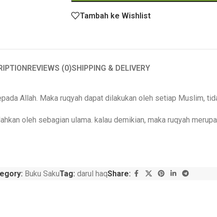
Tambah ke Wishlist
RIPTION
REVIEWS (0)
SHIPPING & DELIVERY
pada Allah. Maka ruqyah dapat dilakukan oleh setiap Muslim, tid
lahkan oleh sebagian ulama. kalau demikian, maka ruqyah merup
egory:
Buku Saku
Tag:
darul haq
Share: