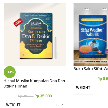
Buku Saku Sifat 
-13%
Rp
8.
Hisnul Muslim Kumpulan Doa Dan
Dzikir Pilihan
WEIGHT
Rp
35.000
Rp
40.000
DIMENSIONS
WEIGHT
350 g