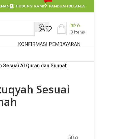
ANAN
HUBUNGI KAMI
PANDUAN BELANJA
RP
0
0
items
KONFIRMASI PEMBAYARAN
h Sesuai Al Quran dan Sunnah
Ruqyah Sesuai
nah
50 g