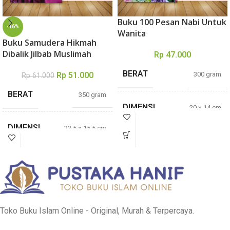
Buku 100 Pesan Nabi Untuk
-16%
Wanita
Buku Samudera Hikmah
Dibalik Jilbab Muslimah
Rp
47.000
BERAT
300 gram
Rp
51.000
Rp
61.000
BERAT
350 gram
DIMENSI
20 × 14 cm
DIMENSI
23,5 × 15,5 cm
TEBAL
250 halaman
TEBAL
218 Halaman
Adil Fathi
PENULIS
Abdullah
Sufyan bin Fuad
JILID
Baswedan
Toko Buku Islam Online - Original, Murah & Terpercaya.
PENERBIT
As-Salam