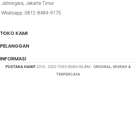
Pustaka al
Jatinegara, Jakarta Timur
PENERBIT
Inabah
COVER
Soft Cover
Whatsapp: 0812-8484-9175
COVER
Soft Cover
TOKO KAMI
PELANGGAN
INFORMASI
PUSTAKA HANIF
2016 - 2023 TOKO BUKU ISLAM -
ORIGINAL, MURAH &
TERPERCAYA