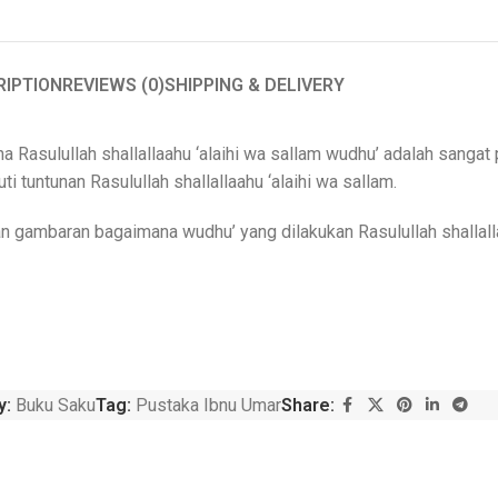
RIPTION
REVIEWS (0)
SHIPPING & DELIVERY
asulullah shallallaahu ‘alaihi wa sallam wudhu’ adalah sangat 
i tuntunan Rasulullah shallallaahu ‘alaihi wa sallam.
 gambaran bagaimana wudhu’ yang dilakukan Rasulullah shallallaa
y:
Buku Saku
Tag:
Pustaka Ibnu Umar
Share: