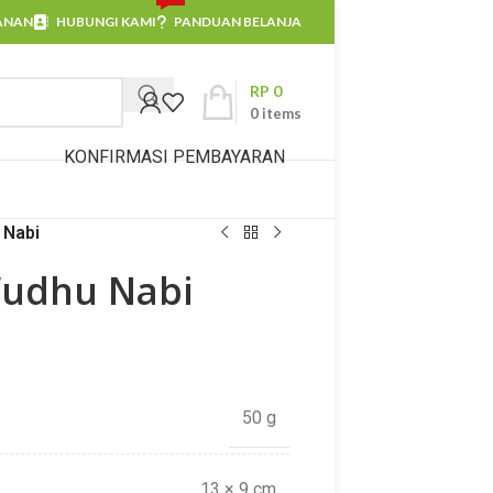
ANAN
HUBUNGI KAMI
PANDUAN BELANJA
RP
0
0
items
KONFIRMASI PEMBAYARAN
 Nabi
Wudhu Nabi
50 g
13 × 9 cm