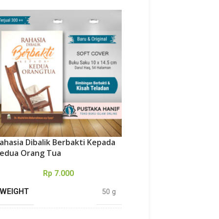
ahasia Dibalik Berbakti Kepada
92 Cara Mudah Memb
edua Orang Tua
Anak Shalat
Rp
7.000
Rp
7.000
WEIGHT
WEIGHT
50 g