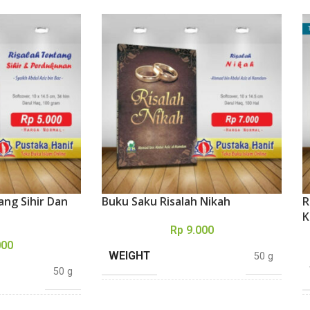
ang Sihir Dan
Buku Saku Risalah Nikah
R
K
Rp
9.000
000
WEIGHT
50 g
50 g
DIMENSIONS
14,5 × 10 cm