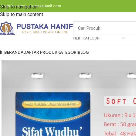
oko Buku Islami - PustakaHanif.com
Skip to navigation
Skip to main content
PILIH KATEGORI
BERANDA
DAFTAR PRODUK
KATEGORI
BLOG