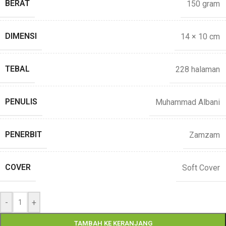
BERAT
150 gram
DIMENSI
14 × 10 cm
TEBAL
228 halaman
PENULIS
Muhammad Albani
PENERBIT
Zamzam
COVER
Soft Cover
-
+
TAMBAH KE KERANJANG