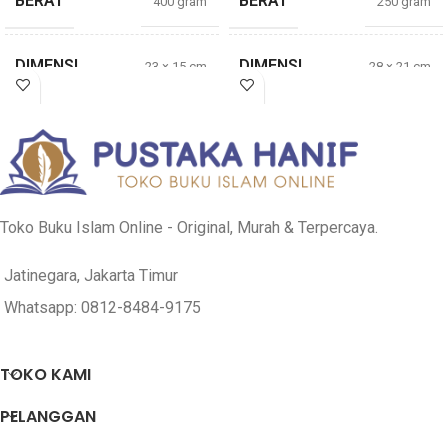
BERAT
BERAT
400 gram
250 gram
DIMENSI
DIMENSI
23 × 15 cm
28 × 21 cm
TEBAL
TEBAL
270 Halaman
58 halaman
PENULIS
Hamzah Abbas
Amani Ar-Ramadi
PENULIS
Lawadi
Toko Buku Islam Online - Original, Murah & Terpercaya.
PENERBIT
Istanbul
PENERBIT
Jatinegara, Jakarta Timur
Atsar Media
Whatsapp: 0812-8484-9175
COVER
Soft Cover
COVER
Soft Cover
TOKO KAMI
FITUR
Full Color
PELANGGAN