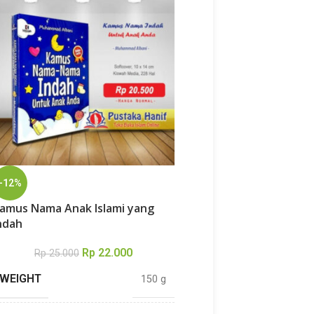
-12%
-17%
amus Nama Anak Islami yang
Buku Tuntunan Hafala
ndah
Amma 2 Jilid
Rp
22.000
Rp
25
Rp
25.000
Rp
30.000
WEIGHT
WEIGHT
150 g