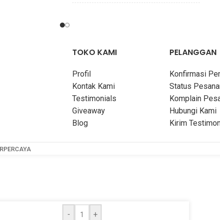
28 × 21 cm
DIMENSIONS
14 × 10 cm
58 halaman
TEBAL
116 Halaman
TOKO KAMI
PELANGGAN
h Abbas Lawadi
Profil
Konfirmasi P
PENULIS
Abdullah Zaen
Kontak Kami
Status Pesana
Testimonials
Komplain Pes
Atsar Media
Giveaway
Hubungi Kami
PENERBIT
Pustaka Tunas Ilmu
Blog
Kirim Testimon
Soft Cover
COVER
Soft Cover
ERPERCAYA
Full Color
-
+