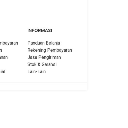
DIMENSIONS
DIMENSIONS
14 × 10 cm
TEBAL
TEBAL
228 halaman
INFORMASI
PENULIS
PENULIS
Muhammad Albani
Tim Pustak
embayaran
Panduan Belanja
n
Rekening Pembayaran
anan
Jasa Pengiriman
PENERBIT
PENERBIT
Zamzam
Pustak
Stok & Garansi
ial
Lain-Lain
COVER
COVER
Soft Cover