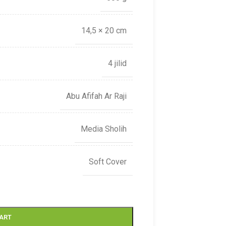
14,5 × 20 cm
4 jilid
Abu Afifah Ar Raji
Media Sholih
Soft Cover
CART