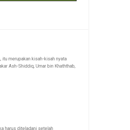
a, itu merupakan kisah-kisah nyata
kar Ash-Shiddiq, Umar bin Khaththab,
a harus diteladani setelah