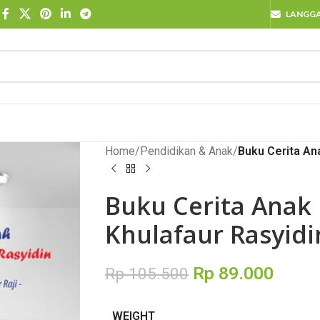
LANGG
Home
/
Pendidikan & Anak
/
Buku Cerita Ana
Buku Cerita Anak 
Khulafaur Rasyidi
Rp
89.000
Rp
105.500
WEIGHT