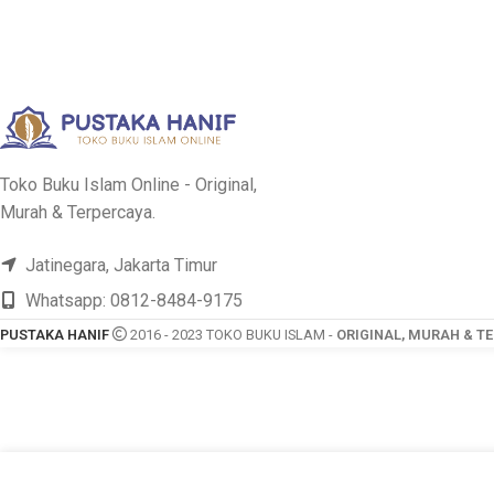
DIMENSIONS
TEBAL
310 Halaman
TEBAL
Zainal Abidin bin
PENULIS
Syamsuddin
PENULIS
Hamza
Toko Buku Islam Online - Original,
Murah & Terpercaya.
PENERBIT
Pustaka Imam Bonjol
PENERBIT
Jatinegara, Jakarta Timur
Whatsapp: 0812-8484-9175
COVER
PUSTAKA HANIF
2016 - 2023 TOKO BUKU ISLAM -
ORIGINAL, MURAH & T
FITUR