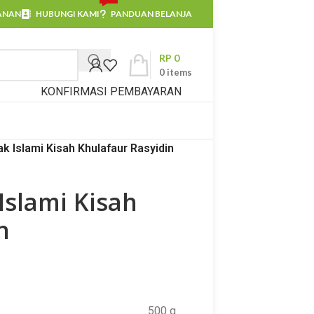
ANAN
HUBUNGI KAMI
PANDUAN BELANJA
RP
0
0
items
KONFIRMASI PEMBAYARAN
k Islami Kisah Khulafaur Rasyidin
Islami Kisah
n
500 g