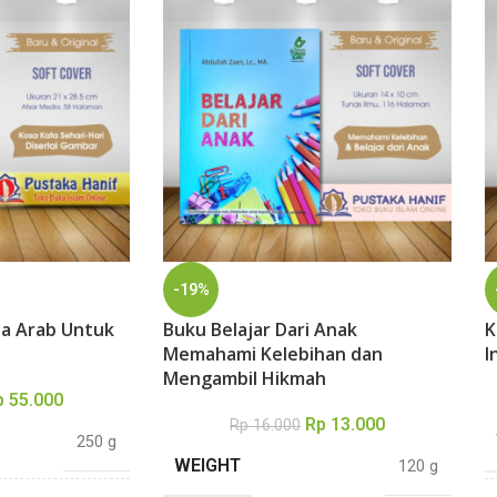
-19%
a Arab Untuk
Buku Belajar Dari Anak
K
Memahami Kelebihan dan
I
Mengambil Hikmah
p
55.000
Rp
13.000
Rp
16.000
250 g
WEIGHT
120 g