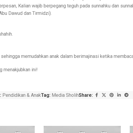
erpesan, Kalian wajib berpegang teguh pada sunnahku dan sunna
 Abu Dawud dan Tirmidzi).
shahih.
n) sehingga memudahkan anak dalam berimajinasi ketika membaca 
ng menakjubkan ini!
:
Pendidikan & Anak
Tag:
Media Sholih
Share: