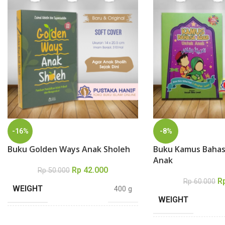
-16%
-8%
Buku Golden Ways Anak Sholeh
Buku Kamus Bahas
Anak
Rp
42.000
Rp
50.000
R
Rp
60.000
WEIGHT
400 g
WEIGHT
DIMENSIONS
20,5 × 14 cm