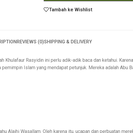
Tambah ke Wishlist
RIPTION
REVIEWS (0)
SHIPPING & DELIVERY
sah Khulafaur Rasyidin ini perlu adik-adik baca dan ketahui. Karen
ra pemimpin Islam yang mendapat petunjuk. Mereka adalah Abu Ba
u Alaihi Wasallam. Oleh karena itu, ucapan dan perbuatan merek