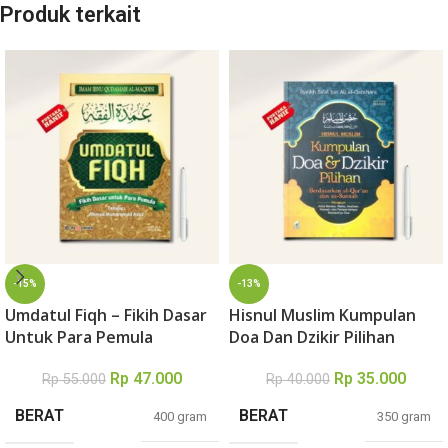
Produk terkait
-15%
-13%
Umdatul Fiqh – Fikih Dasar
Hisnul Muslim Kumpulan
Untuk Para Pemula
Doa Dan Dzikir Pilihan
Rp
47.000
Rp
35.000
Rp
55.000
Rp
40.000
BERAT
BERAT
400 gram
350 gram