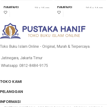
DIMENSI
DIMENSI
23 × 15 cm
20,5 × 14 cm
TEBAL
TEBAL
300 halaman
209 halaman
Ibnu Qudamah al
Sa’id bin Ali al
PENULIS
PENULIS
Maqdisi
Qahthani
Toko Buku Islam Online - Original, Murah & Terpercaya.
PENERBIT
PENERBIT
Jatinegara, Jakarta Timur
Al-Qowam
Darul Haq
Whatsapp: 0812-8484-9175
COVER
COVER
Soft Cover
Soft Cover
TOKO KAMI
PELANGGAN
INFORMASI