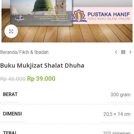
Click to enlarge
Beranda
/
Fikih & Ibadah
Buku Mukjizat Shalat Dhuha
Rp
39.000
Rp
46.000
BERAT
300 gram
DIMENSI
20,5 × 14 cm
TEBAL
203 Halaman