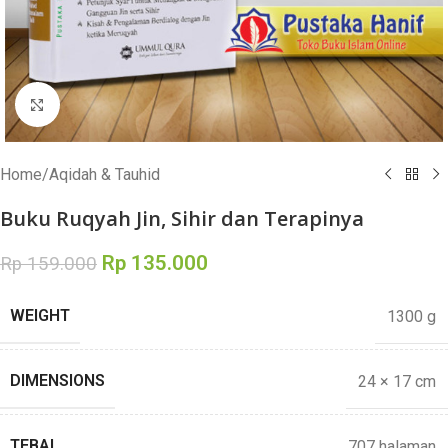
Click to enlarge
Home
/
Aqidah & Tauhid
Buku Ruqyah Jin, Sihir dan Terapinya
Rp
135.000
Rp
159.000
WEIGHT
1300 g
DIMENSIONS
24 × 17 cm
TEBAL
707 halaman