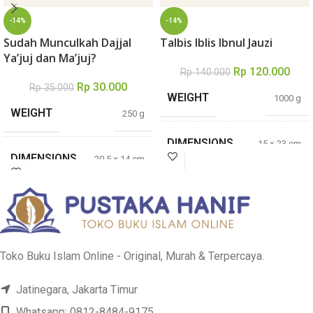
-14%
-14%
Sudah Munculkah Dajjal
Talbis Iblis Ibnul Jauzi
Ya’juj dan Ma’juj?
Rp
120.000
Rp
140.000
Rp
30.000
Rp
35.000
WEIGHT
1000 g
WEIGHT
250 g
DIMENSIONS
15 × 23 cm
DIMENSIONS
20,5 × 14 cm
TEBAL
648 halaman
TEBAL
148 halaman
PENULIS
Ibnul Jauzi
Abdurrahman as
PENULIS
Toko Buku Islam Online - Original, Murah & Terpercaya.
Sa’di
Pustaka Imam
PENERBIT
Jatinegara, Jakarta Timur
Syafii
PENERBIT
WIP Publishing
Whatsapp: 0812-8484-9175