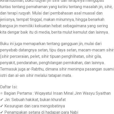
Alhamdulillah, buku ruqyah jin sihir dan terapinya mengupas
tuntas tentang pemahaman yang keliru tentang masalah jin, sihir,
dan terapi ruqyah. Mulai dari pembahasan asal muasal dan
jenisnya, tempat tinggal, makan minumnya, hingga benarkah
bangsa jin memiliki kekuatan hebat sebagaimana yang sering
kita dengar baik itu di media, berita mulut kemulut dan lainnya.
Buku ini juga memaparkan tentang gangguan jin, mulai dari
penyebab datangnya setan, tipu daya setan, macam-macam sihir
(sihir perceraian, pelet, sihir tipuan penghlihatan, sihir gila,
penyakit, pendarahan, penghilangan pernikahan, dan lainnya.
Termasuk juga ar-Rabthu, dimana sihir menimpa pasangan suami
istri dan al-ain sihir melalui tatapan mata.
Daftar Isi:
⭐ Bagian Pertama : Wiqayatul Insan Minal Jinn Wasyu Syaithan
✔ Jin: Sebuah hakikat, bukan khurafat
✔ Kesurupan dan cara mengobatinya
✔ Penampakan setana di hadapan para Nabi