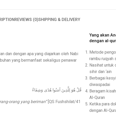
RIPTION
REVIEWS (0)
SHIPPING & DELIVERY
Yang akan An
dengan al-qur
Metode pengob
n dan dengan apa yang diajarkan oleh Nabi
rambu ruqyah s
buhan yang bermanfaat sekaligus penawar
Nasihat untuk 
sihir dan ‘ain
Berbagai kesy
diwaspadai
قُلْ هُوَ لِلَّذِينَ آمَنُوا هُدًى وَشِفَاءٌ
Beragam kisah 
Al-Quran
orang-orang yang beriman”
[QS Fushshilat/41
Ketika para do
dengan Al-Qur