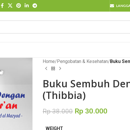
LANGG
Home
/
Pengobatan & Kesehatan
/
Buku Sem
Buku Sembuh Den
(Thibbia)
Rp
30.000
Rp
38.000
WEIGHT