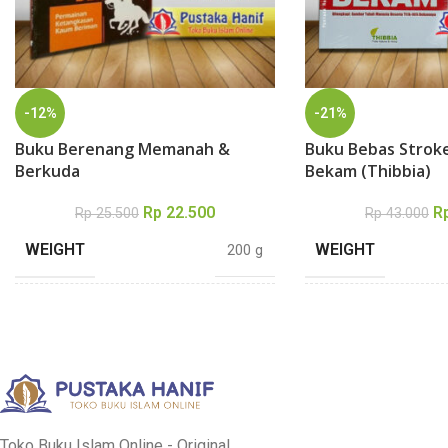
-12%
-21%
Buku Berenang Memanah &
Buku Bebas Strok
Berkuda
Bekam (Thibbia)
Rp
22.500
R
Rp
25.500
Rp
43.000
WEIGHT
WEIGHT
200 g
DIMENSIONS
DIMENSIONS
14 × 16 cm
TEBAL
TEBAL
110 halaman
PENULIS
PENULIS
Toko Buku Islam Online - Original,
Imam As Suyuthi