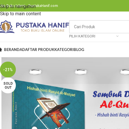
oko Buku Islami - PustakaHanif.com
Skip to navigation
Skip to main content
PILIH KATEGORI
BERANDA
DAFTAR PRODUK
KATEGORI
BLOG
-21%
SOLD
OUT