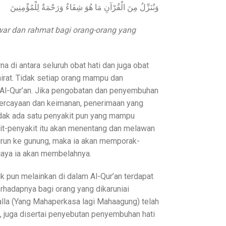
وَنُنَزِّلُ مِنَ الْقُرْآنِ مَا هُوَ شِفَاءٌ وَرَحْمَةٌ لِلْمُؤْمِنِينَ
war dan rahmat bagi orang-orang yang
di antara seluruh obat hati dan juga obat
hirat. Tidak setiap orang mampu dan
-Qur’an. Jika pengobatan dan penyembuhan
epercayaan dan keimanan, penerimaan yang
tidak ada satu penyakit pun yang mampu
it-penyakit itu akan menentang dan melawan
 turun ke gunung, maka ia akan memporak-
scaya ia akan membelahnya.
sik pun melainkan di dalam Al-Qur’an terdapat
hadapnya bagi orang yang dikaruniai
lla (Yang Mahaperkasa lagi Mahaagung) telah
k, juga disertai penyebutan penyembuhan hati