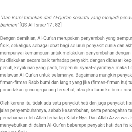
“Dan Kami turunkan dari Al-Qur’an sesuatu yang menjadi pena
beriman”
[QS Al-Israa/17 : 82]
Dengan demikian, Al-Qur’an merupakan penyembuh yang sempurna 
fisik, sekaligus sebagai obat bagi seluruh penyakit dunia dan ak
mempunyai kemampuan untuk melakukan penyembuhan dengan Al
itu dilakukan secara baik terhadap penyakit, dengan didasari k
penuh, keyakinan yang pasti, terpenuhi syarat-syaratnya, maka 
melawan Al-Qur’an untuk selamanya. Bagaimana mungkin penyak
firman-firman Rabb bumi dan langit yang jika (firman-firman itu)
porandakan gunung-gunung tersebut, atau jika turun ke bumi, ni
Oleh karena itu, tidak ada satu penyakit hati dan juga penyakit fi
jalan penyembuhannya, sebab kesembuhan, serta pencegahan ter
pemahaman oleh Allah terhadap Kitab-Nya. Dan Allah Azza wa Ja
menyebutkan di dalam Al-Qur’an beberapa penyakit hati dan fisi