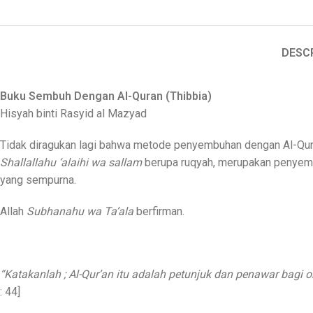
DESC
Buku Sembuh Dengan Al-Quran (Thibbia)
Hisyah binti Rasyid al Mazyad
Tidak diragukan lagi bahwa metode penyembuhan dengan Al-Qura
Shallallahu ‘alaihi wa sallam
berupa ruqyah, merupakan penyem
yang sempurna.
Allah
Subhanahu wa Ta’ala
berfirman.
“Katakanlah ; Al-Qur’an itu adalah petunjuk dan penawar bagi 
: 44]