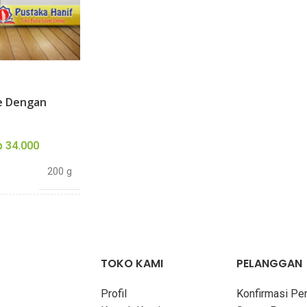
e Dengan
p
34.000
200 g
19 × 15 cm
136 halaman
TOKO KAMI
PELANGGAN
Profil
Konfirmasi P
Wadda A. Umar