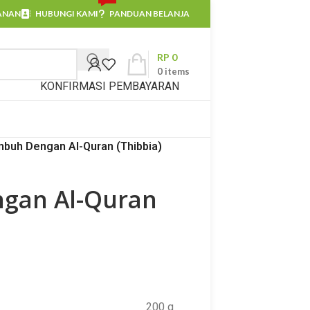
ANAN
HUBUNGI KAMI
PANDUAN BELANJA
RP
0
0
items
KONFIRMASI PEMBAYARAN
buh Dengan Al-Quran (Thibbia)
gan Al-Quran
200 g