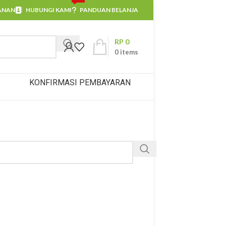
ANAN
HUBUNGI KAMI
PANDUAN BELANJA
RP
0
0
items
KONFIRMASI PEMBAYARAN