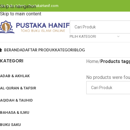
oko Buku Islami - PustakaHanif.com
Skip to navigation
Skip to main content
PILIH KATEGORI
BERANDA
DAFTAR PRODUK
KATEGORI
BLOG
KATEGORI
Home
/
Products tag
ADAB & AKHLAK
No products were fou
AL-QURAN & TAFSIR
AQIDAH & TAUHID
BAHASA & ILMU
BUKU SAKU