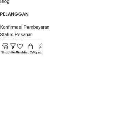
Blog
PELANGGAN
Konfirmasi Pembayaran
Status Pesanan
Komplain Pesanan
Hubungi Kami
Shop
Filters
Wishlist
Cart
My account
Kirim Testimonial
INFORMASI
Panduan Belanja
Rekening Pembayaran
Jasa Pengiriman
Stok & Garansi
Lain-Lain
PUSTAKA HANIF
2016 - 2023 TOKO BUKU ISLAM -
ORIGINAL, MURAH &
TERPERCAYA