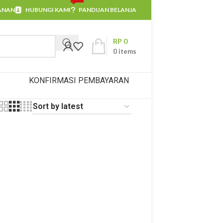
ANAN
HUBUNGI KAMI
PANDUAN BELANJA
RP
0
0
items
KONFIRMASI PEMBAYARAN