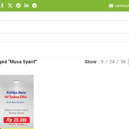
LANGG
ged “Musa Syarif”
Show
9
24
36