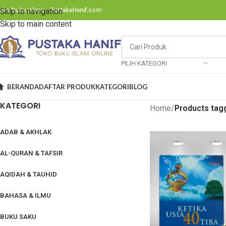
oko Buku Islami - PustakaHanif.com
Skip to navigation
Skip to main content
PILIH KATEGORI
BERANDA
DAFTAR PRODUK
KATEGORI
BLOG
KATEGORI
Home
/
Products tag
ADAB & AKHLAK
AL-QURAN & TAFSIR
AQIDAH & TAUHID
BAHASA & ILMU
BUKU SAKU