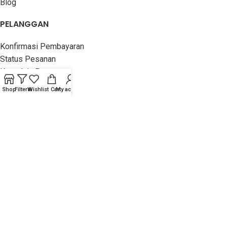
Blog
PELANGGAN
Konfirmasi Pembayaran
Status Pesanan
Komplain Pesanan
Hubungi Kami
Shop
Filters
Wishlist
Cart
My account
Kirim Testimonial
INFORMASI
Panduan Belanja
Rekening Pembayaran
Jasa Pengiriman
Stok & Garansi
Lain-Lain
PUSTAKA HANIF
2016 - 2023 TOKO BUKU ISLAM -
ORIGINAL, MURAH &
TERPERCAYA