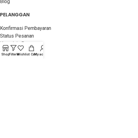
Blog
PELANGGAN
Konfirmasi Pembayaran
Status Pesanan
Komplain Pesanan
Hubungi Kami
Shop
Filters
Wishlist
Cart
My account
Kirim Testimonial
INFORMASI
Panduan Belanja
Rekening Pembayaran
Jasa Pengiriman
Stok & Garansi
Lain-Lain
PUSTAKA HANIF
2016 - 2023 TOKO BUKU ISLAM -
ORIGINAL, MURAH &
TERPERCAYA